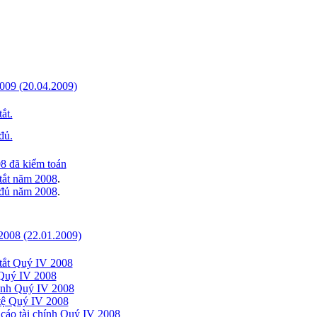
 .2009 (20.04.2009)
ắt.
đủ.
8 đã kiểm toán
m tắt năm 2008
.
̀y đủ năm 2008
.
IV.2008 (22.01.2009)
m tắt Quý IV 2008
n Quý IV 2008
oanh Quý IV 2008
 tệ Quý IV 2008
cáo tài chính Quý IV 2008