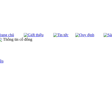
rang chủ
Giới thiệu
Tin tức
Quy định
Sả
Thông tin cổ đông
ên