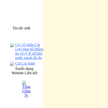
Tin tức mới
Cty cổ phần Cát
Lợi công bố thông
tin về tỷ lệ sở hữu
nước ngoài tối đa
Cat Loi Joint
Stock Company
Tuyển dụng
announces the
Website Liên kết
maximum foreign
ownership ratio.
Báo cáo tình hình
quản trị Công ty 6
tháng đầu năm
2026
Corporate