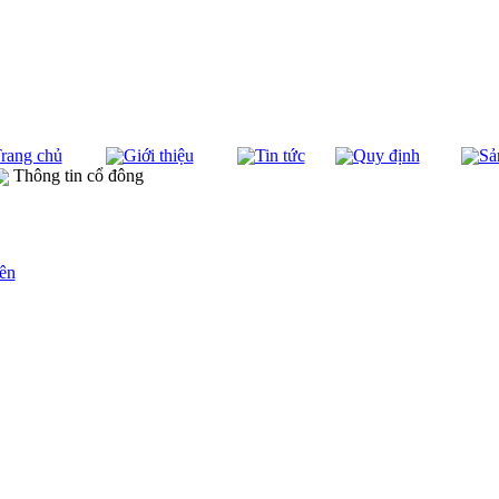
rang chủ
Giới thiệu
Tin tức
Quy định
Sả
Thông tin cổ đông
ên