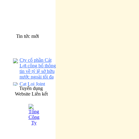
Tin tức mới
Cty cổ phần Cát
Lợi công bố thông
tin về tỷ lệ sở hữu
nước ngoài tối đa
Cat Loi Joint
Tuyển dụng
Stock Company
Website Liên kết
announces the
maximum foreign
ownership ratio.
Báo cáo tình hình
quản trị Công ty 6
tháng đầu năm
2026
Corporate