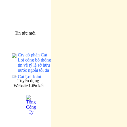
Tin tức mới
Cty cổ phần Cát
Lợi công bố thông
tin về tỷ lệ sở hữu
nước ngoài tối đa
Cat Loi Joint
Tuyển dụng
Stock Company
Website Liên kết
announces the
maximum foreign
ownership ratio.
Báo cáo tình hình
quản trị Công ty 6
tháng đầu năm
2026
Corporate