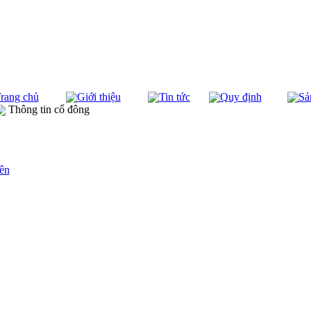
rang chủ
Giới thiệu
Tin tức
Quy định
Sả
Thông tin cổ đông
ên