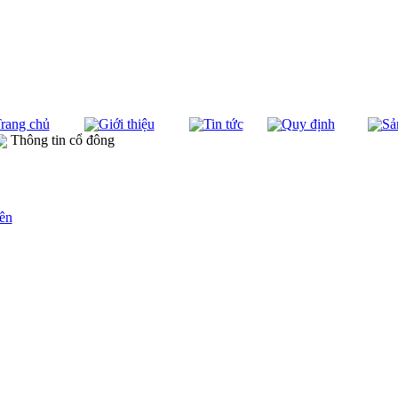
rang chủ
Giới thiệu
Tin tức
Quy định
Sả
Thông tin cổ đông
ên